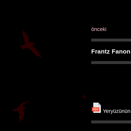
önceki
Frantz Fano
Yeryüzünün L