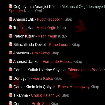
Coğrafyanın Anarşist Kökleri
Mekansal Özgürleşmeye 
Springer
Kitap, Yeni
Anarşist Etik
-
Pyotr Kropotkin
Kitap
Topraksızlar
-
Metin Yeğin
Kitap
Patronsuzlar
-
Metin Yeğin
Kitap
Bilinçaltında Devlet
-
Rene Lourau
Kitap
Anarşizm
-
Ümit Aktaş
Kitap
Anarşist Banker
-
Fernando Pessoa
Kitap
Gönüllü Kulluk Üzerine Söylev
-
Etienne de La Boetie
K
Dönüşüm
-
Franz Kafka
Kitap
Çanlar Kimin İçin Çalıyor
-
Ernest Hemingway
Kitap
Tıkanma
-
Chuck Palahniuk
Kitap
Germinal
-
Emile Zola
Kitap