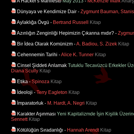
A Hacker's Manifesto
May 2013
-
McKenzie Wark
Anarş
Dünyaya ve Kendimize Dair
-
Zygmunt Bauman, Stanis
Aylaklığa Övgü
-
Bertrand Russell
Kitap
Azınlığın Zenginliği Hepimizin Çıkarına mıdır?
-
Zygmun
Bir İdea Olarak Komünizm
-
A. Badiou, S. Zizek
Kitap
Cehennemin Tarihi
-
Alice K. Tunner
Kitap
Cinsel Şiddeti Anlamak
Tutuklu Tecavüzcü Erkekler Üz
Diana Scully
Kitap
Etika
-
Spinoza
Kitap
İdeoloji
-
Terry Eagleton
Kitap
İmparatorluk
-
M. Hardt, A. Negri
Kitap
Karakter Aşınması
Yeni Kapitalizmde İşin Kişilik Üzerind
Sennett
Kitap
Kötülüğün Sıradanlığı
-
Hannah Arendt
Kitap