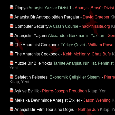
Ütopya
Anarşist Yazılar Dizisi 1
-
Anarşist Broşür Dizisi
Anarşist Bir Antropolojiden Parçalar
-
David Graeber
Ki
Computer Security
A Crash Course
-
hackthissite.org
Ki
Anarşistin Yaşamı
Alexanderr Berkman'ın Yazıları
-
Gen
The Anarchist Cookbook
Türkçe Çeviri
-
William Powel
The Anarchist Cookbook
-
Keith McHenry, Chaz Bufe
K
Yüzde Bir Bile Yoktu
Tarihte Anarşist, Nihilist, Feminist
Yeni
Sefaletin Felsefesi
Ekonomik Çelişkiler Sistemi
-
Pierr
Kitap, Yeni
Aşk ve Evlilik
-
Pierre-Joseph Proudhon
Kitap, Yeni
Meksika Devriminde Anarşist Etkiler
-
Jason Wehling
Ki
Anarşist Bir Film Teorisine Doğru
-
Nathan Jun
Kitap, Y