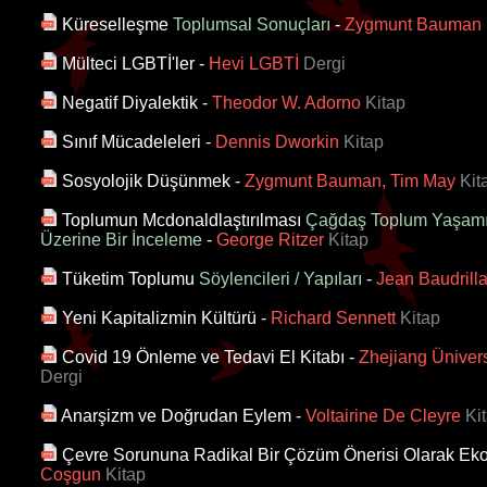
Küreselleşme
Toplumsal Sonuçları
-
Zygmunt Bauman
Mülteci LGBTİ'ler
-
Hevi LGBTİ
Dergi
Negatif Diyalektik
-
Theodor W. Adorno
Kitap
Sınıf Mücadeleleri
-
Dennis Dworkin
Kitap
Sosyolojik Düşünmek
-
Zygmunt Bauman, Tim May
Kit
Toplumun Mcdonaldlaştırılması
Çağdaş Toplum Yaşamın
Üzerine Bir İnceleme
-
George Ritzer
Kitap
Tüketim Toplumu
Söylencileri / Yapıları
-
Jean Baudrill
Yeni Kapitalizmin Kültürü
-
Richard Sennett
Kitap
Covid 19 Önleme ve Tedavi El Kitabı
-
Zhejiang Ünivers
Dergi
Anarşizm ve Doğrudan Eylem
-
Voltairine De Cleyre
Kit
Çevre Sorununa Radikal Bir Çözüm Önerisi Olarak Eko
Coşgun
Kitap