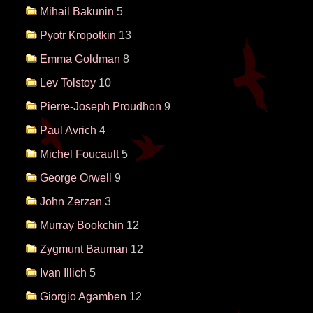
Mihail Bakunin
5
Pyotr Kropotkin
13
Emma Goldman
8
Lev Tolstoy
10
Pierre-Joseph Proudhon
9
Paul Avrich
4
Michel Foucault
5
George Orwell
9
John Zerzan
3
Murray Bookchin
12
Zygmunt Bauman
12
Ivan Illich
5
Giorgio Agamben
12