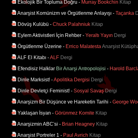
Ekolojik Bir Topluma Doğru
-
Murray Bookchin
Kitap
Anarşist Komünizm ve Örgütlenme Anlayışı
-
Taçanka
D
Dövüş Kulübü
-
Chuck Palahniuk
Kitap
Eylem Aktivistleri İçin Rehber
-
Yeraltı Yayın
Dergi
Örgütlenme Üzerine
-
Errico Malatesta
Anarşist Kütüph
ALF El Kitabı
-
ALF
Dergi
Efendisiz Halklar
Bir Anarşi Antropolojisi
-
Harold Barcl
Dinle Marksist!
-
Apolitika Dergisi
Dergi
Dinle Devletçi Feminist!
-
Sosyal Savaş
Dergi
Anarşizm Bir Düşünce ve Hareketin Tarihi
-
George Wo
Yaklaşan İsyan
-
Görünmez Komite
Kitap
Anarşizmin ABC'si
-
Brian Heagney
Kitap
Anarşist Portreler 1
-
Paul Avrich
Kitap