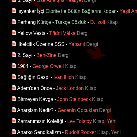
3. Sayı
-
Lise Anarşist Faaliyet
Dergi
İsyankar İşçi
Otorite ile Bütün Bağlarını Kopar
-
Yeşil An
Ferheng
Kürtçe - Türkçe Sözlük
-
D. İzoli
Kitap
Yellow Vests
-
Třídní Válka
Dergi
İlkelcilik Üzerine SSS
-
Yabanıl
Dergi
2. Sayı
-
Ben-Zine
Dergi
1984
-
George Orwell
Kitap
Sağlığın Gaspı
-
Ivan Illich
Kitap
Adem'den Önce
-
Jack London
Kitap
Bitmeyen Kavga
-
John Steinbeck
Kitap
Anarşizm Nedir?
-
Gecenin Çocukları
Dergi
Zamanımızın Köleliği
-
Lev Tolstoy
Kitap, Yeni
Anarko Sendikalizm
-
Rudolf Rocker
Kitap, Yeni