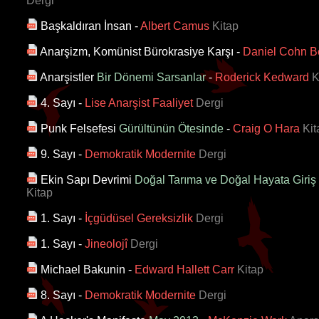
Dergi
Başkaldıran İnsan
-
Albert Camus
Kitap
Anarşizm, Komünist Bürokrasiye Karşı
-
Daniel Cohn B
Anarşistler
Bir Dönemi Sarsanlar
-
Roderick Kedward
K
4. Sayı
-
Lise Anarşist Faaliyet
Dergi
Punk Felsefesi
Gürültünün Ötesinde
-
Craig O Hara
Kit
9. Sayı
-
Demokratik Modernite
Dergi
Ekin Sapı Devrimi
Doğal Tarıma ve Doğal Hayata Giriş
Kitap
1. Sayı
-
İçgüdüsel Gereksizlik
Dergi
1. Sayı
-
Jineolojî
Dergi
Michael Bakunin
-
Edward Hallett Carr
Kitap
8. Sayı
-
Demokratik Modernite
Dergi