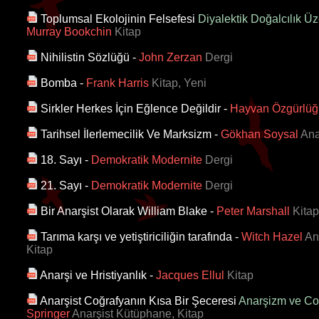
Toplumsal Ekolojinin Felsefesi
Diyalektik Doğalcılık Ü
Murray Bookchin
Kitap
Nihilistin Sözlüğü
-
John Zerzan
Dergi
Bomba
-
Frank Harris
Kitap, Yeni
Sirkler Herkes İçin Eğlence Değildir
-
Hayvan Özgürlüğü 
Tarihsel İlerlemecilik Ve Marksizm
-
Gökhan Soysal
Ana
18. Sayı
-
Demokratik Modernite
Dergi
21. Sayı
-
Demokratik Modernite
Dergi
Bir Anarşist Olarak William Blake
-
Peter Marshall
Kitap
Tarıma karşı ve yetiştiriciliğin tarafında
-
Witch Hazel
An
Kitap
Anarşi ve Hristiyanlık
-
Jacques Ellul
Kitap
Anarşist Coğrafyanın Kısa Bir Şeceresi
Anarşizm ve Co
Springer
Anarşist Kütüphane, Kitap