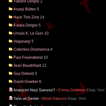
Yabanıl Dergisi
2
Anarşi Bülten
5
Hack This Zine
14
Karala Dergisi
5
Ursula K. Le Guin
10
Veganarşi
5
Colectivo Disonancia
4
Paul Feyerabend
10
Jean Baudrillard
12
Guy Debord
3
David Graeber
6
Anarşizm Neyi Savunur?
-
Emma Goldman
Kitap, Yeni
Tanrı ve Devlet
-
Mihail Bakunin
Kitap, Yeni