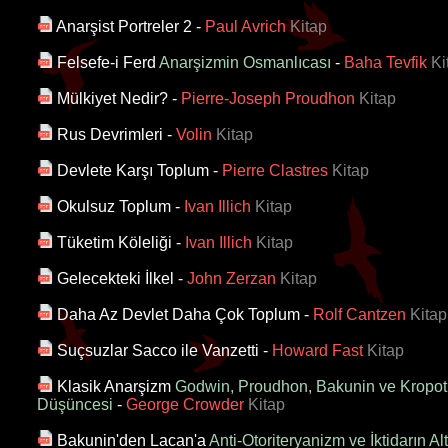
Anarşist Portreler 2
-
Paul Avrich
Kitap
Felsefe-i Ferd
Anarşizmin Osmanlıcası
-
Baha Tevfik
Ki
Mülkiyet Nedir?
-
Pierre-Joseph Proudhon
Kitap
Rus Devrimleri
-
Volin
Kitap
Devlete Karşı Toplum
-
Pierre Clastres
Kitap
Okulsuz Toplum
-
Ivan Illich
Kitap
Tüketim Köleliği
-
Ivan Illich
Kitap
Gelecekteki İlkel
-
John Zerzan
Kitap
Daha Az Devlet Daha Çok Toplum
-
Rolf Cantzen
Kitap
Suçsuzlar Sacco ile Vanzetti
-
Howard Fast
Kitap
Klasik Anarşizm
Godwin, Proudhon, Bakunin ve Kropotki
Düşüncesi
-
George Crowder
Kitap
Bakunin'den Lacan'a
Anti-Otoriteryanizm ve İktidarın Al