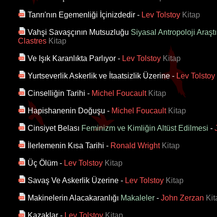
Tanrı'nın Egemenliği İçinizdedir
-
Lev Tolstoy
Kitap
Vahşi Savaşçının Mutsuzluğu
Siyasal Antropoloji Araşt
Clastres
Kitap
Ve Işık Karanlıkta Parlıyor
-
Lev Tolstoy
Kitap
Yurtseverlik Askerlik ve İtaatsizlik Üzerine
-
Lev Tolstoy
Cinselliğin Tarihi
-
Michel Foucault
Kitap
Hapishanenin Doğuşu
-
Michel Foucault
Kitap
Cinsiyet Belası
Feminizm ve Kimliğin Altüst Edilmesi
-
İlerlemenin Kısa Tarihi
-
Ronald Wright
Kitap
Üç Ölüm
-
Lev Tolstoy
Kitap
Savaş Ve Askerlik Üzerine
-
Lev Tolstoy
Kitap
Makinelerin Alacakaranlığı
Makaleler
-
John Zerzan
Kit
Kazaklar
-
Lev Tolstoy
Kitap