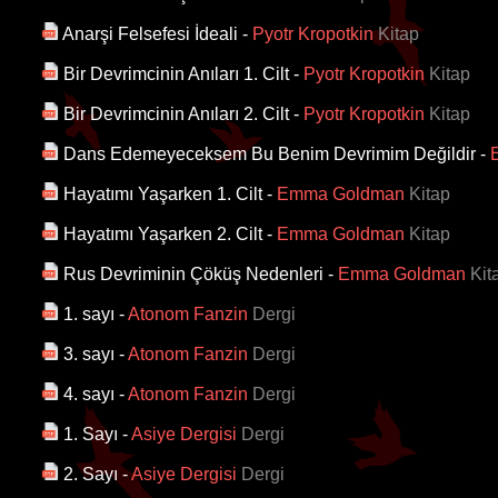
Anarşi Felsefesi İdeali
-
Pyotr Kropotkin
Kitap
Bir Devrimcinin Anıları 1. Cilt
-
Pyotr Kropotkin
Kitap
Bir Devrimcinin Anıları 2. Cilt
-
Pyotr Kropotkin
Kitap
Dans Edemeyeceksem Bu Benim Devrimim Değildir
-
Hayatımı Yaşarken 1. Cilt
-
Emma Goldman
Kitap
Hayatımı Yaşarken 2. Cilt
-
Emma Goldman
Kitap
Rus Devriminin Çöküş Nedenleri
-
Emma Goldman
Kit
1. sayı
-
Atonom Fanzin
Dergi
3. sayı
-
Atonom Fanzin
Dergi
4. sayı
-
Atonom Fanzin
Dergi
1. Sayı
-
Asiye Dergisi
Dergi
2. Sayı
-
Asiye Dergisi
Dergi