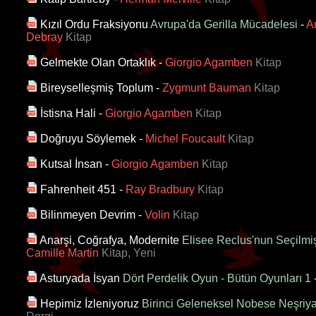
Kızıl Ordu Fraksiyonu
Avrupa'da Gerilla Mücadelesi
-
A
Debray
Kitap
Gelmekte Olan Ortaklık
-
Giorgio Agamben
Kitap
Bireyselleşmiş Toplum
-
Zygmunt Bauman
Kitap
İstisna Hali
-
Giorgio Agamben
Kitap
Doğruyu Söylemek
-
Michel Foucault
Kitap
Kutsal İnsan
-
Giorgio Agamben
Kitap
Fahrenheit 451
-
Ray Bradbury
Kitap
Bilinmeyen Devrim
-
Volin
Kitap
Anarşi, Coğrafya, Modernite
Elisee Reclus'nun Seçilmiş
Camille Martin
Kitap, Yeni
Asturyada İsyan
Dört Perdelik Oyun - Bütün Oyunları 1
Hepimiz İzleniyoruz
Birinci Geleneksel Nobese Neşriya