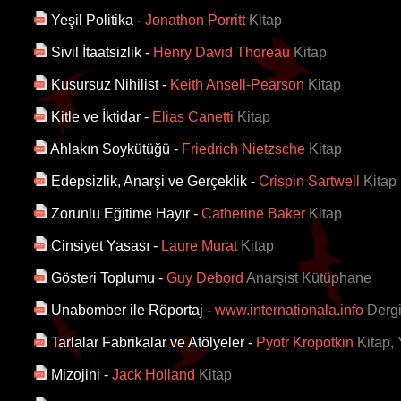
Yeşil Politika
-
Jonathon Porritt
Kitap
Sivil İtaatsizlik
-
Henry David Thoreau
Kitap
Kusursuz Nihilist
-
Keith Ansell-Pearson
Kitap
Kitle ve İktidar
-
Elias Canetti
Kitap
Ahlakın Soykütüğü
-
Friedrich Nietzsche
Kitap
Edepsizlik, Anarşi ve Gerçeklik
-
Crispin Sartwell
Kitap
Zorunlu Eğitime Hayır
-
Catherine Baker
Kitap
Cinsiyet Yasası
-
Laure Murat
Kitap
Gösteri Toplumu
-
Guy Debord
Anarşist Kütüphane
Unabomber ile Röportaj
-
www.internationala.info
Derg
Tarlalar Fabrikalar ve Atölyeler
-
Pyotr Kropotkin
Kitap, 
Mizojini
-
Jack Holland
Kitap