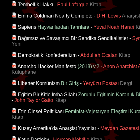
Tembellik Hakkı
-
Paul Lafargue
Kitap
Emma Goldman Nearly Complete
-
D.H. Lewis
Anarşist
Sapiens
Hayvanlardan Tanrılara
-
Yuval Noah Harari
Ki
Bağımsız ve Savaşımcı Bir Sendika Sendikalistler
-
Syn
Yeni
Demokratik Konfederalizm
-
Abdullah Öcalan
Kitap
Anarcho Hacker Manifesto
(2018) v.2
-
Anon Anarchist 
Kütüphane
Liberter Komünizm
Bir Giriş
-
Yeryüzü Postası
Dergi
Eğitim Bir Kitle İmha Silahı
Zorunlu Eğitimin Karanlık B
-
John Taylor Gatto
Kitap
Etin Cinsel Politikası
Feminist-Vejetaryen Eleştirel Ku
Kitap
Kuzey Amerika'da Anarşist Yayınlar
-
Meydan Gazetesi
Katip Bartleby
-
Herman Melville
Kitap