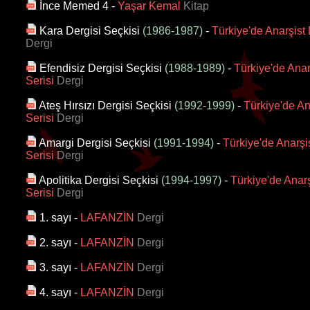
İnce Memed 4
-
Yaşar Kemal
Kitap
Kara Dergisi Seçkisi
(1986-1987)
-
Türkiye'de Anarşist 
Dergi
Efendisiz Dergisi Seçkisi
(1988-1989)
-
Türkiye'de Anar
Serisi
Dergi
Ateş Hırsızı Dergisi Seçkisi
(1992-1999)
-
Türkiye'de An
Serisi
Dergi
Amargi Dergisi Seçkisi
(1991-1994)
-
Türkiye'de Anarşi
Serisi
Dergi
Apolitika Dergisi Seçkisi
(1994-1997)
-
Türkiye'de Anar
Serisi
Dergi
1. sayı
-
LAFANZİN
Dergi
2. sayı
-
LAFANZİN
Dergi
3. sayı
-
LAFANZİN
Dergi
4. sayı
-
LAFANZİN
Dergi