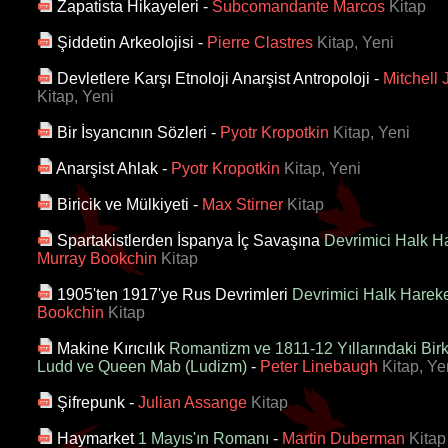
Zapatista Hikayeleri
-
Subcomandante Marcos
Kitap
Şiddetin Arkeolojisi
-
Pierre Clastres
Kitap, Yeni
Devletlere Karşı Etnoloji Anarşist Antropoloji
-
Mitchell 
Kitap, Yeni
Bir İsyancının Sözleri
-
Pyotr Kropotkin
Kitap, Yeni
Anarşist Ahlak
-
Pyotr Kropotkin
Kitap, Yeni
Biricik ve Mülkiyeti
-
Max Stirner
Kitap
Spartakistlerden İspanya İç Savaşına
Devrimici Halk Ha
Murray Bookchin
Kitap
1905'ten 1917'ye Rus Devrimleri
Devrimici Halk Hareket
Bookchin
Kitap
Makine Kırıcılık
Romantizm ve 1811-12 Yıllarındaki Bir
Ludd ve Queen Mab (Ludizm)
-
Peter Linebaugh
Kitap, Ye
Şifrepunk
-
Julian Assange
Kitap
Haymarket
1 Mayıs'ın Romanı
-
Martin Duberman
Kitap