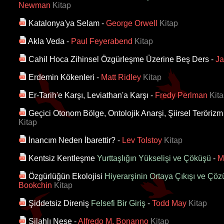
Newman
Kitap
Katalonya'ya Selam
-
George Orwell
Kitap
Akla Veda
-
Paul Feyerabend
Kitap
Cahil Hoca Zihinsel Özgürleşme Üzerine Beş Ders
-
Ja
Erdemin Kökenleri
-
Matt Ridley
Kitap
Er-Tarih'e Karşı, Leviathan'a Karşı
-
Fredy Perlman
Kita
Geçici Otonom Bölge, Ontolojik Anarşi, Şiirsel Terörizm
Kitap
İnancım Neden İbarettir?
-
Lev Tolstoy
Kitap
Kentsiz Kentleşme
Yurttaşlığın Yükselişi ve Çöküşü
-
M
Özgürlüğün Ekolojisi
Hiyerarşinin Ortaya Çıkışı ve Çöz
Bookchin
Kitap
Şiddetsiz Direniş
Felsefi Bir Giriş
-
Todd May
Kitap
Silahlı Neşe
-
Alfredo M. Bonanno
Kitap