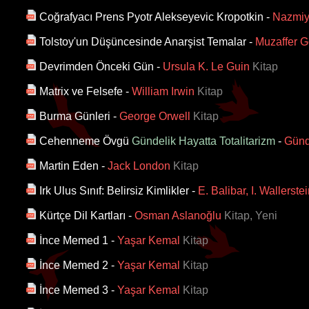
Coğrafyacı Prens Pyotr Alekseyevic Kropotkin
-
Nazmiy
Tolstoy'un Düşüncesinde Anarşist Temalar
-
Muzaffer 
Devrimden Önceki Gün
-
Ursula K. Le Guin
Kitap
Matrix ve Felsefe
-
William Irwin
Kitap
Burma Günleri
-
George Orwell
Kitap
Cehenneme Övgü
Gündelik Hayatta Totalitarizm
-
Günd
Martin Eden
-
Jack London
Kitap
Irk Ulus Sınıf: Belirsiz Kimlikler
-
E. Balibar, I. Wallerste
Kürtçe Dil Kartları
-
Osman Aslanoğlu
Kitap, Yeni
İnce Memed 1
-
Yaşar Kemal
Kitap
İnce Memed 2
-
Yaşar Kemal
Kitap
İnce Memed 3
-
Yaşar Kemal
Kitap