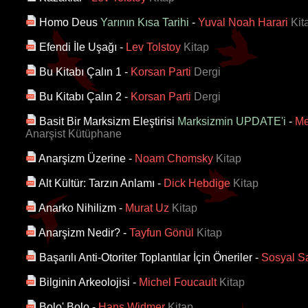
Homo Deus
Yarının Kısa Tarihi
-
Yuval Noah Harari
Kit
Efendi İle Uşağı
-
Lev Tolstoy
Kitap
Bu Kitabı Çalın 1
-
Korsan Parti
Dergi
Bu Kitabı Çalın 2
-
Korsan Parti
Dergi
Basit Bir Marksizm Eleştirisi
Marksizmin UPDATE'i
-
Me
Anarşist Kütüphane
Anarşizm Üzerine
-
Noam Chomsky
Kitap
Alt Kültür: Tarzın Anlamı
-
Dick Hebdige
Kitap
Anarko Nihilizm
-
Murat Uz
Kitap
Anarşizm Nedir?
-
Tayfun Gönül
Kitap
Başarılı Anti-Otoriter Toplantılar İçin Öneriler
-
Sosyal S
Bilginin Arkeolojisi
-
Michel Foucault
Kitap
Bolo' Bolo
-
Hans Widmer
Kitap