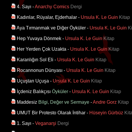
4. Sayı
-
Anarchy Comics
Dergi
Kadınlar, Rüyalar, Ejderhalar
-
Ursula K. Le Guin
Kitap
Aya Tırmanmak ve Diğer Öyküler
-
Ursula K. Le Guin
Ki
Hep Yuvaya Dönmek
-
Ursula K. Le Guin
Kitap
Her Yerden Çok Uzakta
-
Ursula K. Le Guin
Kitap
Karanlığın Sol Eli
-
Ursula K. Le Guin
Kitap
Rocannonun Dünyası
-
Ursula K. Le Guin
Kitap
Uçuştan Uçuşa
-
Ursula K. Le Guin
Kitap
İçdeniz Balıkçısı
Öyküler
-
Ursula K. Le Guin
Kitap
Maddesiz
Bilgi, Değer ve Sermaye
-
Andre Gorz
Kitap
UMUT Bir Protesto Olarak İntihar
-
Hüseyin Gürbüz
Kit
1. Sayı
-
Veganarşi
Dergi