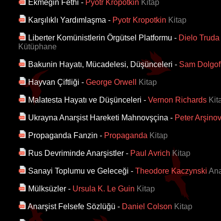
Ekmeğin Fethi
-
Pyotr Kropotkin
Kitap
Karşılıklı Yardımlaşma
-
Pyotr Kropotkin
Kitap
Liberter Komünistlerin Örgütsel Platformu
-
Dielo Truda
Kütüphane
Bakunin Hayatı, Mücadelesi, Düşünceleri
-
Sam Dolgof
Hayvan Çiftliği
-
George Orwell
Kitap
Malatesta Hayatı ve Düşünceleri
-
Vernon Richards
Kit
Ukrayna Anarşist Hareketi Mahnovşçina
-
Peter Arşino
Propaganda Fanzin
-
Propaganda
Kitap
Rus Devriminde Anarşistler
-
Paul Avrich
Kitap
Sanayi Toplumu ve Geleceği
-
Theodore Kaczynski
Ana
Mülksüzler
-
Ursula K. Le Guin
Kitap
Anarşist Felsefe Sözlüğü
-
Daniel Colson
Kitap