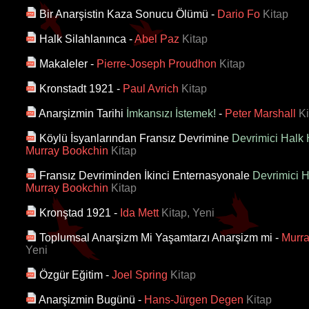
Bir Anarşistin Kaza Sonucu Ölümü
-
Dario Fo
Kitap
Halk Silahlanınca
-
Abel Paz
Kitap
Makaleler
-
Pierre-Joseph Proudhon
Kitap
Kronstadt 1921
-
Paul Avrich
Kitap
Anarşizmin Tarihi
İmkansızı İstemek!
-
Peter Marshall
Ki
Köylü İsyanlarından Fransız Devrimine
Devrimici Halk H
Murray Bookchin
Kitap
Fransız Devriminden İkinci Enternasyonale
Devrimici H
Murray Bookchin
Kitap
Kronştad 1921
-
Ida Mett
Kitap, Yeni
Toplumsal Anarşizm Mi Yaşamtarzı Anarşizm mi
-
Murra
Yeni
Özgür Eğitim
-
Joel Spring
Kitap
Anarşizmin Bugünü
-
Hans-Jürgen Degen
Kitap