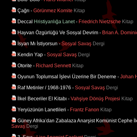
Çağrı
-
Görünmez Komite
Kitap
Deccal
Hristiyanlığa Lanet
-
Friedrich Nietzsche
Kitap
Hayvan Özgürlüğü Ve Sosyal Devrim
-
Brian A. Domini
İsyan Mı İstiyorsun
-
Sosyal Savaş
Dergi
Kendin Yap
-
Sosyal Savaş
Dergi
Otorite
-
Richard Sennett
Kitap
Oyunun Toplumsal İşlevi Üzerine Bir Deneme
-
Johan 
Raf Metinler / 1968-1976
-
Sosyal Savaş
Dergi
İlkel Beceriler El Kitabı
-
Vahşiye Dönüş Projesi
Kitap
Yeryüzünün Lanetlileri
-
Frantz Fanon
Kitap
Güney Afrika'dan Zabalaza Anarşist Komünist Cephe İl
Savaş
Dergi